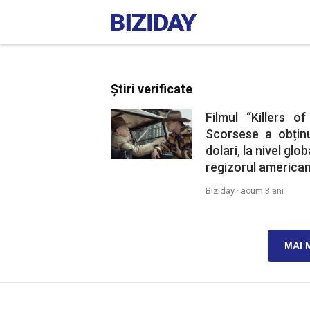
Știri verificate
Filmul “Killers 
Scorsese a obțin
dolari, la nivel glo
regizorul american
Biziday ·
acum 3 ani
MAI 