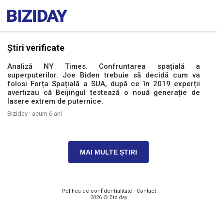
Știri verificate
Analiză NY Times. Confruntarea spațială a
superputerilor. Joe Biden trebuie să decidă cum va
folosi Forța Spațială a SUA, după ce în 2019 experții
avertizau că Beijingul testează o nouă generație de
lasere extrem de puternice.
Biziday ·
acum 6 ani
MAI MULTE ȘTIRI
Politica de confidențialitate
·
Contact
2026 © Biziday