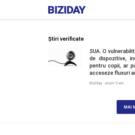
Știri verificate
SUA. O vulnerabili
de dispozitive, i
pentru copii, ar p
acceseze fluxuri au
Biziday ·
acum 5 ani
MAI 