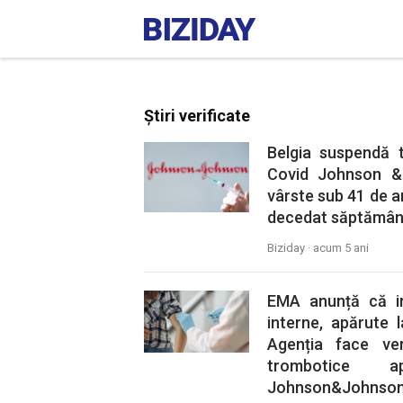
Știri verificate
Belgia suspendă t
Covid Johnson &
vârste sub 41 de an
decedat săptămâna
Biziday ·
acum 5 ani
EMA anunță că in
interne, apărute
Agenția face ver
trombotice 
Johnson&Johnson