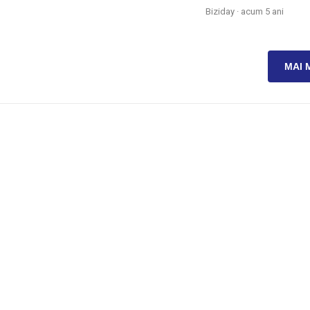
Biziday ·
acum 5 ani
MAI 