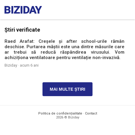
Știri verificate
Raed Arafat: Creșele și after school-urile rămân
deschise. Purtarea măștii este una dintre măsurile care
ar trebui să reducă răspândirea virusului. Vom
achiziționa ventilatoare pentru ventilație non-invazivă.
Biziday ·
acum 6 ani
MAI MULTE ȘTIRI
Politica de confidențialitate
·
Contact
2026 © Biziday