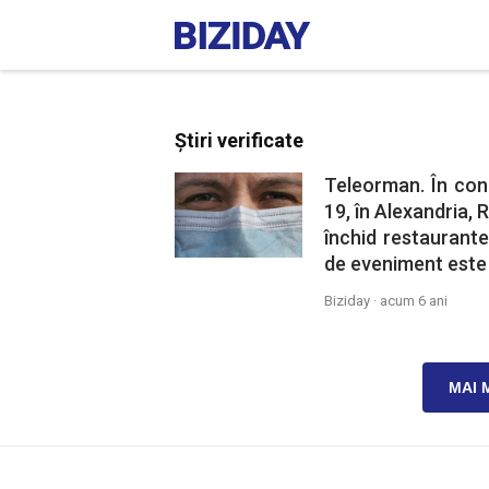
Știri verificate
Teleorman. În cond
19, în Alexandria, R
închid restaurantel
de eveniment este i
Biziday ·
acum 6 ani
MAI 