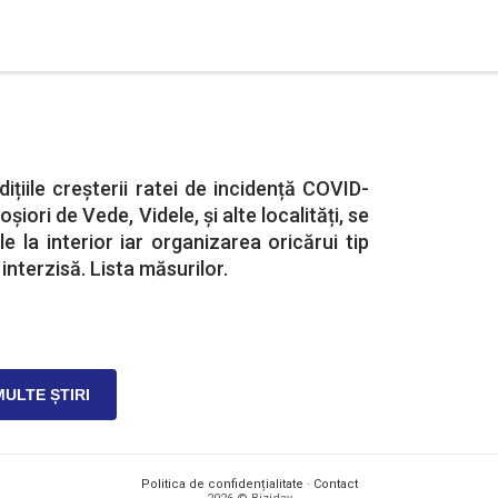
ițiile creșterii ratei de incidență COVID-
oșiori de Vede, Videle, și alte localități, se
e la interior iar organizarea oricărui tip
nterzisă. Lista măsurilor.
MULTE ȘTIRI
Politica de confidențialitate
·
Contact