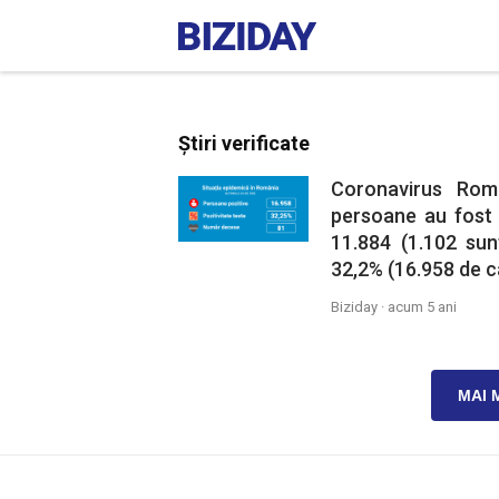
Știri verificate
Coronavirus Rom
persoane au fost i
11.884 (1.102 sun
32,2% (16.958 de ca
Biziday ·
acum 5 ani
MAI 