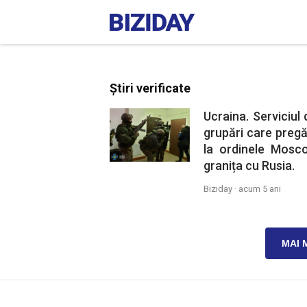
Știri verificate
Ucraina. Serviciul
grupări care pregăt
la ordinele Mosco
granița cu Rusia.
Biziday ·
acum 5 ani
MAI 