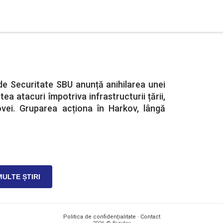
 de Securitate SBU anunță anihilarea unei
ea atacuri împotriva infrastructurii țării,
vei. Gruparea acționa în Harkov, lângă
MULTE ȘTIRI
Politica de confidențialitate
·
Contact