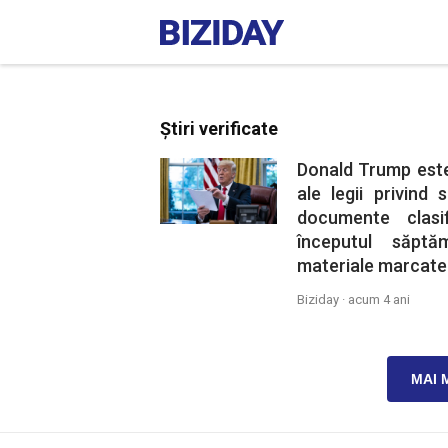
Știri verificate
Donald Trump este 
ale legii privind
documente clasif
începutul săptă
materiale marcate 
Biziday ·
acum 4 ani
MAI 