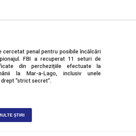
cercetat penal pentru posibile încălcări
 spionajul. FBI a recuperat 11 seturi de
icate din perchezițiile efectuate la
mânii la Mar-a-Lago, inclusiv unele
drept “strict secret”.
MULTE ȘTIRI