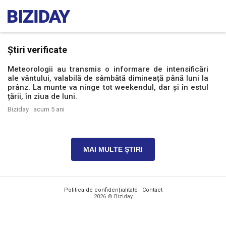
Știri verificate
Meteorologii au transmis o informare de intensificări
ale vântului, valabilă de sâmbătă dimineață până luni la
prânz. La munte va ninge tot weekendul, dar și în estul
țării, în ziua de luni.
Biziday ·
acum 5 ani
MAI MULTE ȘTIRI
Politica de confidențialitate
·
Contact
2026 © Biziday