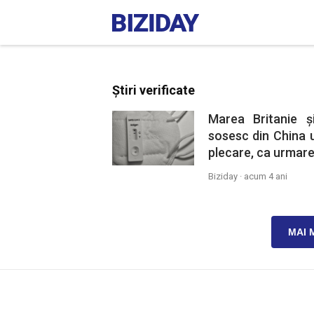
Știri verificate
Marea Britanie ș
sosesc din China u
plecare, ca urmare
Biziday ·
acum 4 ani
MAI 