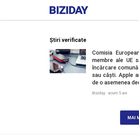
Știri verificate
Comisia European
membre ale UE să
încărcare comună 
sau căști. Apple a
de o asemenea dec
Biziday ·
acum 5 ani
MAI 