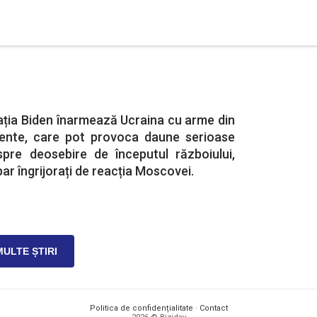
ația Biden înarmează Ucraina cu arme din
iente, care pot provoca daune serioase
 spre deosebire de începutul războiului,
ar îngrijorați de reacția Moscovei.
MULTE ȘTIRI
Politica de confidențialitate
·
Contact