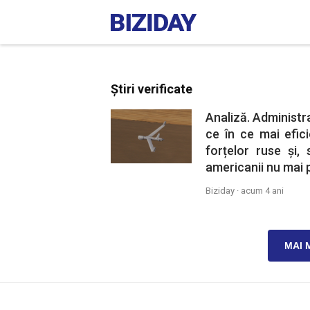
Știri verificate
Analiză. Administr
ce în ce mai efic
forțelor ruse și,
americanii nu mai p
Biziday ·
acum 4 ani
MAI 