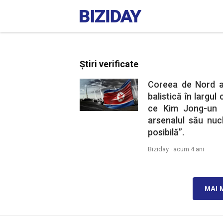
Știri verificate
Coreea de Nord a
balistică în largu
ce Kim Jong-un 
arsenalul său nuc
posibilă”.
Biziday ·
acum 4 ani
MAI 