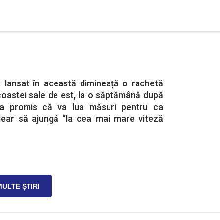
 lansat în această dimineață o rachetă
l coastei sale de est, la o săptămână după
a promis că va lua măsuri pentru ca
lear să ajungă “la cea mai mare viteză
MULTE ȘTIRI