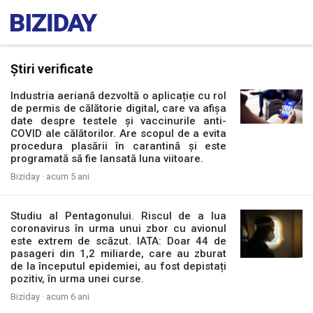
Știri verificate
Industria aeriană dezvoltă o aplicație cu rol
de permis de călătorie digital, care va afișa
date despre testele și vaccinurile anti-
COVID ale călătorilor. Are scopul de a evita
procedura plasării în carantină și este
programată să fie lansată luna viitoare.
Biziday ·
acum 5 ani
Studiu al Pentagonului. Riscul de a lua
coronavirus în urma unui zbor cu avionul
este extrem de scăzut. IATA: Doar 44 de
pasageri din 1,2 miliarde, care au zburat
de la începutul epidemiei, au fost depistați
pozitiv, în urma unei curse.
Biziday ·
acum 6 ani