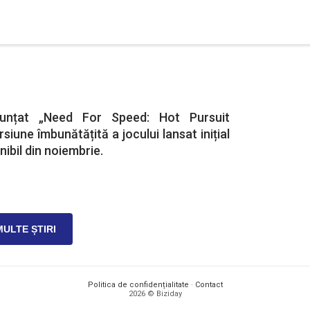
nțat „Need For Speed: Hot Pursuit
iune îmbunătățită a jocului lansat inițial
nibil din noiembrie.
MULTE ȘTIRI
Politica de confidențialitate
·
Contact
2026 © Biziday