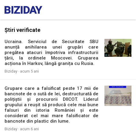
Știri verificate
Ucraina. Serviciul de Securitate SBU
anunță anihilarea unei grupări care
pregătea atacuri împotriva infrastructurii
țării, la ordinele Moscovei. Gruparea
acționa în Harkov, lângă granița cu Rusia.
Biziday ·
acum 5 ani
Grupare care a falsificat peste 17 mii de
bancnote de o sută de lei, destructurată de
polițiștii și procurorii DIICOT. Liderul
grupului a reușit să producă cele mai bune
falsuri din istoria României și este
considerat cel mai mare falsificator de
bancnote din plastic din lume.
Biziday ·
acum 6 ani