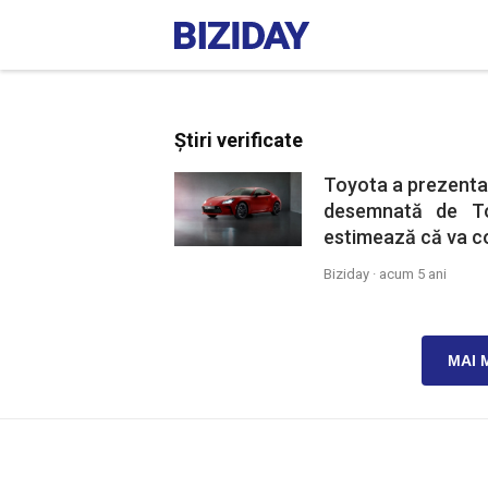
Știri verificate
Toyota a prezentat
desemnată de To
estimează că va co
Biziday ·
acum 5 ani
MAI 