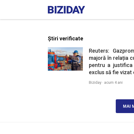
Știri verificate
Reuters: Gazprom
majoră în relația c
pentru a justifica
exclus să fie viza
Biziday ·
acum 4 ani
MAI 