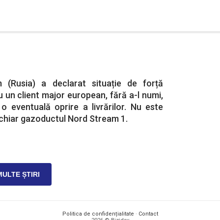
 (Rusia) a declarat situație de forță
u un client major european, fără a-l numi,
 o eventuală oprire a livrărilor. Nu este
t chiar gazoductul Nord Stream 1.
MULTE ȘTIRI
Politica de confidențialitate
·
Contact