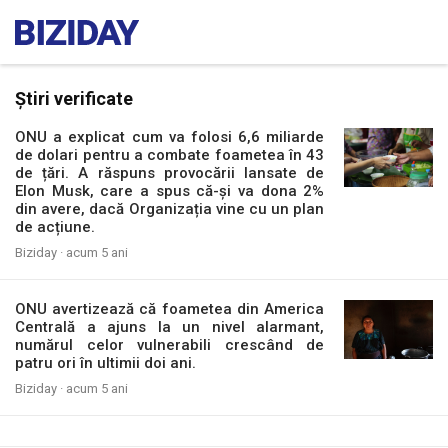
Știri verificate
ONU a explicat cum va folosi 6,6 miliarde
de dolari pentru a combate foametea în 43
de țări. A răspuns provocării lansate de
Elon Musk, care a spus că-și va dona 2%
din avere, dacă Organizația vine cu un plan
de acțiune.
Biziday ·
acum 5 ani
ONU avertizează că foametea din America
Centrală a ajuns la un nivel alarmant,
numărul celor vulnerabili crescând de
patru ori în ultimii doi ani.
Biziday ·
acum 5 ani