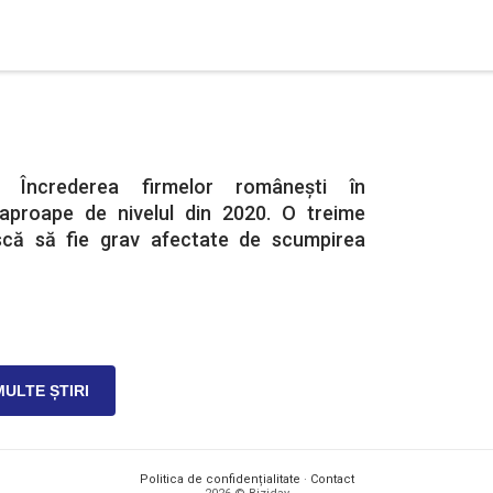
. Încrederea firmelor românești în
proape de nivelul din 2020. O treime
iscă să fie grav afectate de scumpirea
MULTE ȘTIRI
Politica de confidențialitate
·
Contact