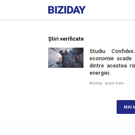
Știri verificate
Studiu Confidex
economie scade a
dintre acestea r
energiei.
Biziday ·
acum 4 ani
MAI 