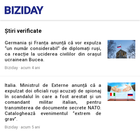
Știri verificate
Germania și Franța anunță că vor expulza
“un număr considerabil” de diplomați ruși,
ca reacție la uciderea civililor din orașul
ucrainean Bucea.
Biziday ·
acum 4 ani
Italia. Ministrul de Externe anunță că a
expulzat doi oficiali ruși acuzați de spionaj
în scandalul în care a fost arestat și un
comandant militar italian, pentru
transmiterea de documente secrete NATO.
Cataloghează evenimentul ”extrem de
grav”.
Biziday ·
acum 5 ani