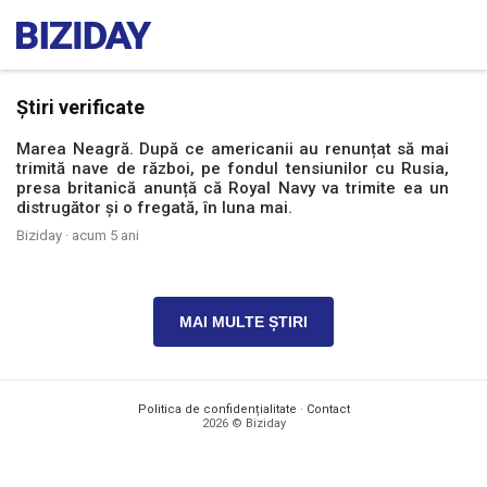
Știri verificate
Marea Neagră. După ce americanii au renunțat să mai
trimită nave de război, pe fondul tensiunilor cu Rusia,
presa britanică anunță că Royal Navy va trimite ea un
distrugător și o fregată, în luna mai.
Biziday ·
acum 5 ani
MAI MULTE ȘTIRI
Politica de confidențialitate
·
Contact
2026 © Biziday