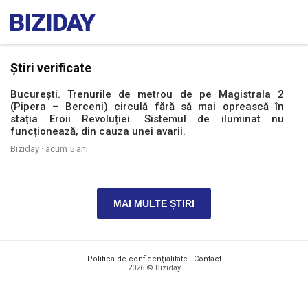
Știri verificate
București. Trenurile de metrou de pe Magistrala 2
(Pipera – Berceni) circulă fără să mai oprească în
stația Eroii Revoluției. Sistemul de iluminat nu
funcționează, din cauza unei avarii.
Biziday ·
acum 5 ani
MAI MULTE ȘTIRI
Politica de confidențialitate
·
Contact
2026 © Biziday