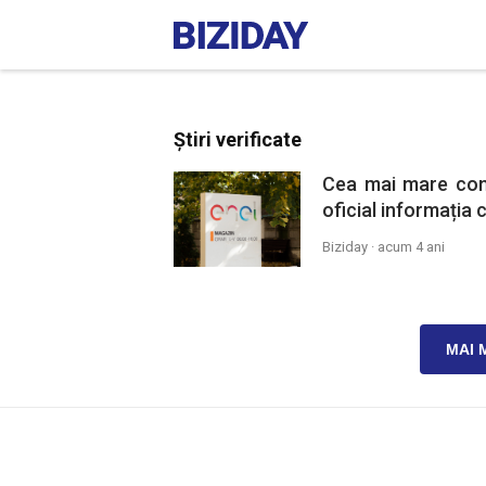
Știri verificate
Cea mai mare comp
oficial informația
Biziday ·
acum 4 ani
MAI 