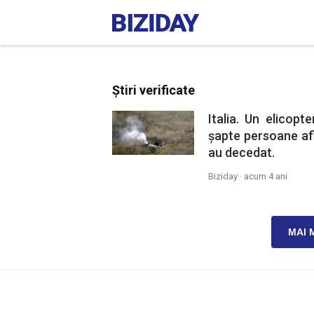
Știri verificate
Italia. Un elicopt
șapte persoane afl
au decedat.
Biziday ·
acum 4 ani
MAI 