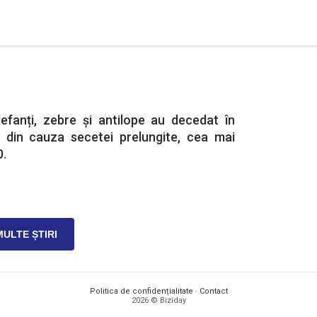
efanți, zebre și antilope au decedat în
i din cauza secetei prelungite, cea mai
0.
MULTE ȘTIRI
Politica de confidențialitate
·
Contact
2026 © Biziday