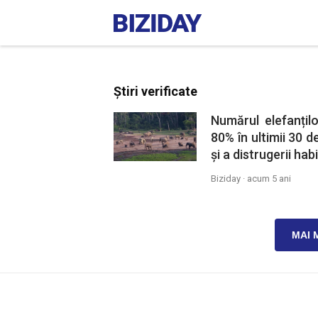
Știri verificate
Numărul elefanțil
80% în ultimii 30 d
și a distrugerii hab
Biziday ·
acum 5 ani
MAI 