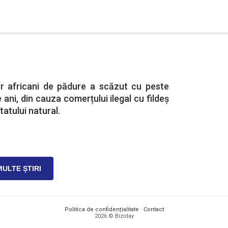
or africani de pădure a scăzut cu peste
e ani, din cauza comerțului ilegal cu fildeș
itatului natural.
MULTE ȘTIRI
Politica de confidențialitate
·
Contact
2026 © Biziday