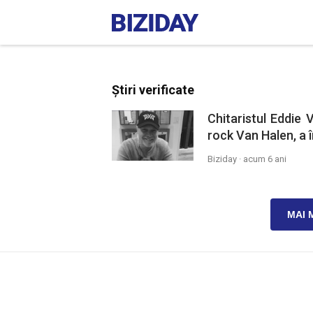
Știri verificate
Chitaristul Eddie
rock Van Halen, a î
Biziday ·
acum 6 ani
MAI 