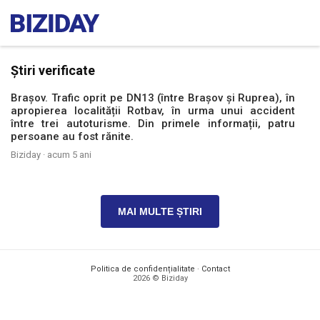
Știri verificate
Brașov. Trafic oprit pe DN13 (între Brașov și Ruprea), în
apropierea localității Rotbav, în urma unui accident
între trei autoturisme. Din primele informații, patru
persoane au fost rănite.
Biziday ·
acum 5 ani
MAI MULTE ȘTIRI
Politica de confidențialitate
·
Contact
2026 © Biziday