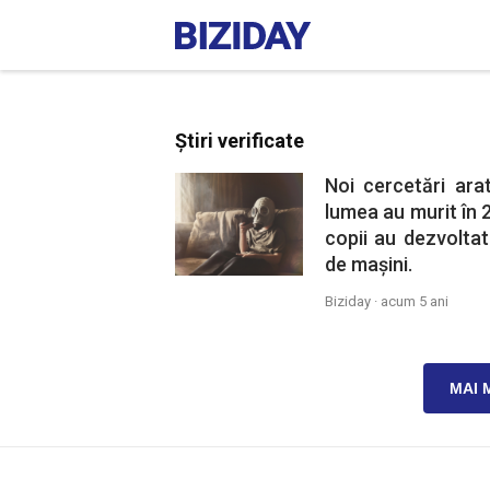
Știri verificate
Noi cercetări ara
lumea au murit în 2
copii au dezvolta
de mașini.
Biziday ·
acum 5 ani
MAI 