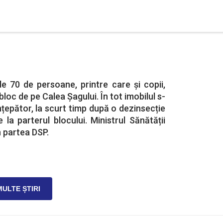
de 70 de persoane, printre care și copii,
loc de pe Calea Șagului. În tot imobilul s-
nțepător, la scurt timp după o dezinsecție
 la parterul blocului. Ministrul Sănătății
n partea DSP.
MULTE ȘTIRI