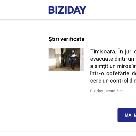
Știri verificate
Timișoara. În jur 
evacuate dintr-un b
a simțit un miros î
într-o cofetărie de
cere un control di
Biziday ·
acum 5 ani
MAI 