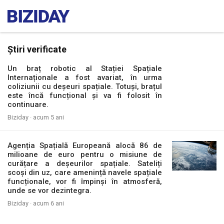
Știri verificate
Un braț robotic al Stației Spațiale
Internaționale a fost avariat, în urma
coliziunii cu deșeuri spațiale. Totuși, brațul
este încă funcțional și va fi folosit în
continuare.
Biziday ·
acum 5 ani
Agenția Spațială Europeană alocă 86 de
milioane de euro pentru o misiune de
curățare a deșeurilor spațiale. Sateliți
scoși din uz, care amenință navele spațiale
funcționale, vor fi împinși în atmosferă,
unde se vor dezintegra.
Biziday ·
acum 6 ani