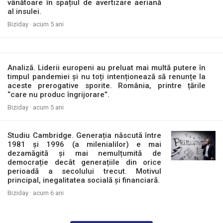
vânătoare în spațiul de avertizare aeriană
al insulei.
Biziday ·
acum 5 ani
Analiză. Liderii europeni au preluat mai multă putere în
timpul pandemiei și nu toți intenționează să renunțe la
aceste prerogative sporite. România, printre țările
“care nu produc îngrijorare”.
Biziday ·
acum 5 ani
Studiu Cambridge. Generația născută între
1981 și 1996 (a milenialilor) e mai
dezamăgită și mai nemulțumită de
democrație decât generațiile din orice
perioadă a secolului trecut. Motivul
principal, inegalitatea socială și financiară.
Biziday ·
acum 6 ani