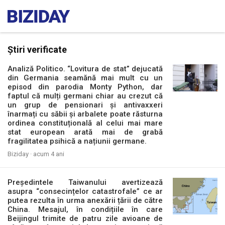
Știri verificate
Analiză Politico. “Lovitura de stat” dejucată
din Germania seamănă mai mult cu un
episod din parodia Monty Python, dar
faptul că mulți germani chiar au crezut că
un grup de pensionari și antivaxxeri
înarmați cu săbii și arbalete poate răsturna
ordinea constituțională al celui mai mare
stat european arată mai de grabă
fragilitatea psihică a națiunii germane.
Biziday ·
acum 4 ani
Președintele Taiwanului avertizează
asupra “consecințelor catastrofale” ce ar
putea rezulta în urma anexării țării de către
China. Mesajul, în condițiile în care
Beijingul trimite de patru zile avioane de