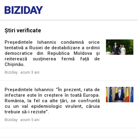
Știri verificate
Președintele Iohannis condamnă orice
tentativă a Rusiei de destabilizare a ordinii
democratice din Republica Moldova și
reiterează susținerea fermă față de
Chișinău.
Biziday ·
acum 3 ani
Președintele Iohannis: ”În prezent, rata de
infectare este în creștere în toată Europa.
România, la fel ca alte țări, se confruntă
cu un val epidemiologic virulent, căruia
trebuie să-i reziste”.
Biziday ·
acum 5 ani