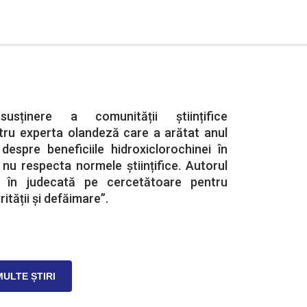
sținere a comunității științifice
ntru experta olandeză care a arătat anul
despre beneficiile hidroxiclorochinei în
nu respecta normele științifice. Autorul
o în judecată pe cercetătoare pentru
ității și defăimare”.
MULTE ȘTIRI