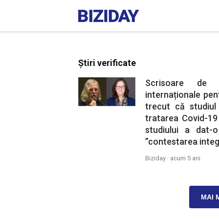
Știri verificate
Scrisoare de su
internaționale pe
trecut că studiul 
tratarea Covid-19 
studiului a dat-
”contestarea integr
Biziday ·
acum 5 ani
MAI 