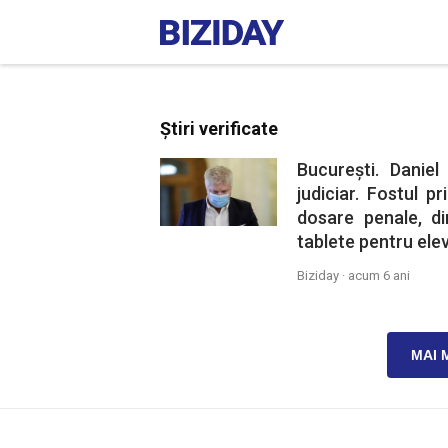
Știri verificate
București. Danie
judiciar. Fostul p
dosare penale, di
tablete pentru elev
Biziday ·
acum 6 ani
MAI 