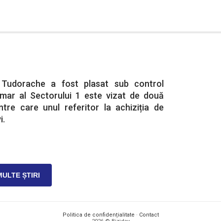
l Tudorache a fost plasat sub control
rimar al Sectorului 1 este vizat de două
ntre care unul referitor la achiziția de
i.
MULTE ȘTIRI
Politica de confidențialitate
·
Contact