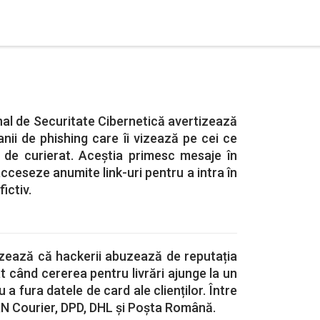
nal de Securitate Cibernetică avertizează
ii de phishing care îi vizează pe cei ce
e de curierat. Aceștia primesc mesaje în
cceseze anumite link-uri pentru a intra în
ictiv.
izează că hackerii abuzează de reputația
t când cererea pentru livrări ajunge la un
 a fura datele de card ale clienților. Între
FAN Courier, DPD, DHL și Poșta Română.