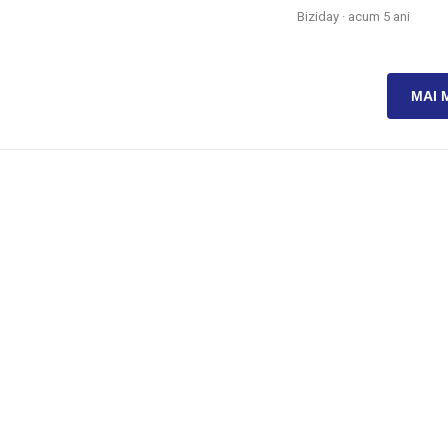
Biziday ·
acum 5 ani
MAI 