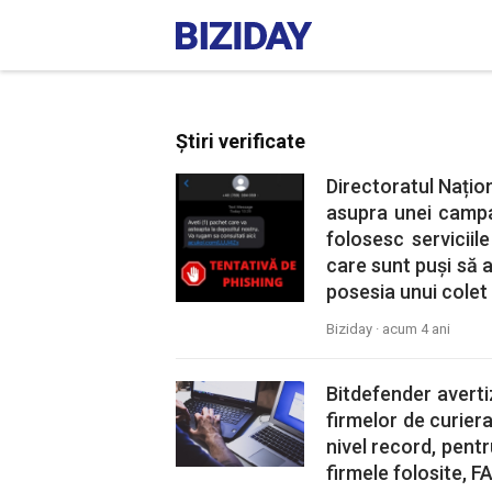
Știri verificate
Directoratul Națio
asupra unei campan
folosesc serviciil
care sunt puși să a
posesia unui colet f
Biziday ·
acum 4 ani
Bitdefender avert
firmelor de curiera
nivel record, pentru
firmele folosite, 