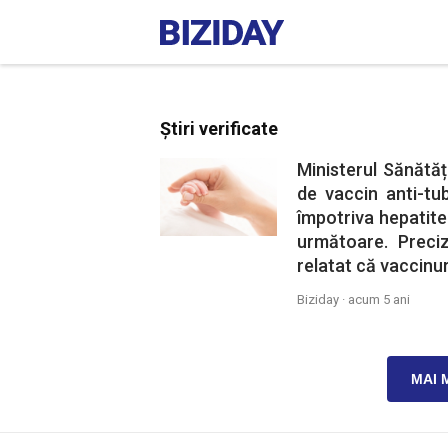
Știri verificate
Ministerul Sănătă
de vaccin anti-tu
împotriva hepatitei
următoare. Preciz
relatat că vaccinur
Biziday ·
acum 5 ani
MAI 