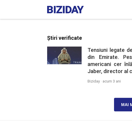
Știri verificate
Tensiuni legate d
din Emirate. Pe
americani cer înl
Jaber, director al 
Biziday ·
acum 3 ani
MAI 