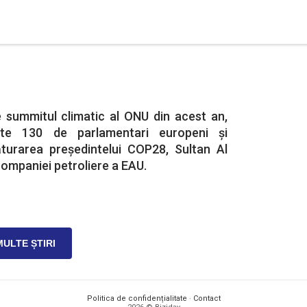
e summitul climatic al ONU din acest an,
ste 130 de parlamentari europeni și
ăturarea președintelui COP28, Sultan Al
companiei petroliere a EAU.
MULTE ȘTIRI
Politica de confidențialitate
·
Contact