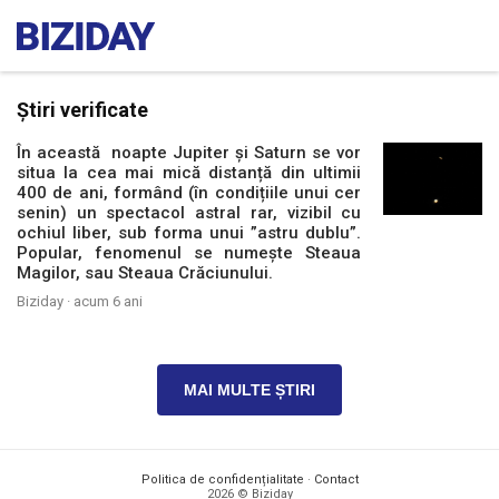
Știri verificate
În această noapte Jupiter și Saturn se vor
situa la cea mai mică distanță din ultimii
400 de ani, formând (în condițiile unui cer
senin) un spectacol astral rar, vizibil cu
ochiul liber, sub forma unui ”astru dublu”.
Popular, fenomenul se numește Steaua
Magilor, sau Steaua Crăciunului.
Biziday ·
acum 6 ani
MAI MULTE ȘTIRI
Politica de confidențialitate
·
Contact
2026 © Biziday