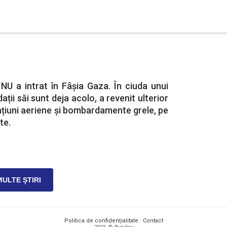
NU a intrat în Fâșia Gaza. În ciuda unui
dații săi sunt deja acolo, a revenit ulterior
ațiuni aeriene și bombardamente grele, pe
te.
MULTE ȘTIRI
Politica de confidențialitate
·
Contact