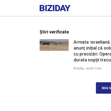
Știri verificate
Armata israeliană 
anunț inițial că sol
cu precizări. Oper
durata nopții trecu
Biziday ·
acum 5 ani
MAI 