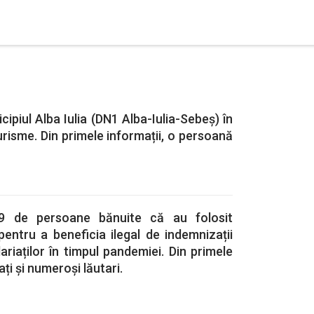
icipiul Alba Iulia (DN1 Alba-Iulia-Sebeș) în
urisme. Din primele informații, o persoană
99 de persoane bănuite că au folosit
entru a beneficia ilegal de indemnizații
lariaților în timpul pandemiei. Din primele
ați și numeroși lăutari.