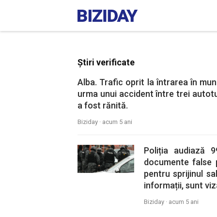
Știri verificate
Alba. Trafic oprit la întrarea în mun
urma unui accident între trei autot
a fost rănită.
Biziday ·
acum 5 ani
Poliția audiază 
documente false p
pentru sprijinul sa
informații, sunt viz
Biziday ·
acum 5 ani