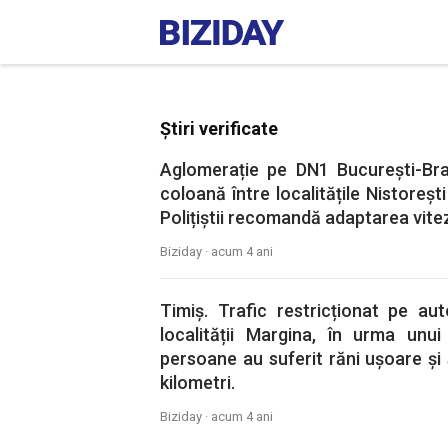
Știri verificate
Aglomerație pe DN1 București-Bra
coloană între localitățile Nistoreșt
Polițiștii recomandă adaptarea vitez
Biziday ·
acum 4 ani
Timiș. Trafic restricționat pe a
localității Margina, în urma unu
persoane au suferit răni ușoare și 
kilometri.
Biziday ·
acum 4 ani