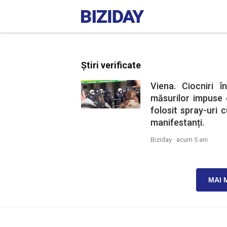
Știri verificate
Viena. Ciocniri î
măsurilor impuse 
folosit spray-uri 
manifestanți.
Biziday ·
acum 5 ani
MAI 