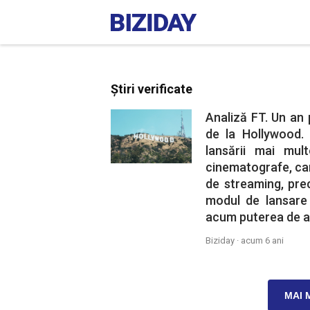
Știri verificate
Analiză FT. Un an 
de la Hollywood.
lansării mai mul
cinematografe, car
de streaming, pre
modul de lansare 
acum puterea de a 
Biziday ·
acum 6 ani
MAI 