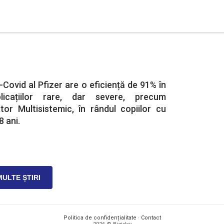
-Covid al Pfizer are o eficiență de 91% în
licațiilor rare, dar severe, precum
tor Multisistemic, în rândul copiilor cu
8 ani.
MULTE ȘTIRI
Politica de confidențialitate
·
Contact