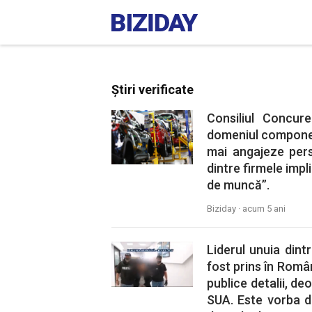
Știri verificate
Consiliul Concur
domeniul component
mai angajeze pers
dintre firmele impli
de muncă”.
Biziday ·
acum 5 ani
Liderul unuia dint
fost prins în Român
publice detalii, de
SUA. Este vorba 