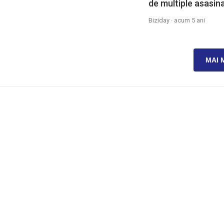
de multiple asasina
Biziday ·
acum 5 ani
MAI 