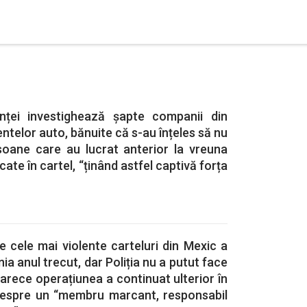
enței investighează șapte companii din
elor auto, bănuite că s-au înțeles să nu
oane care au lucrat anterior la vreuna
cate în cartel, “ținând astfel captivă forța
re cele mai violente carteluri din Mexic a
ia anul trecut, dar Poliția nu a putut face
oarece operațiunea a continuat ulterior în
despre un “membru marcant, responsabil