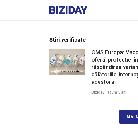
Știri verificate
OMS Europa: Vacci
oferă protecție îm
răspândirea varian
călătoriile intern
acestora.
Biziday ·
acum 5 ani
MAI 