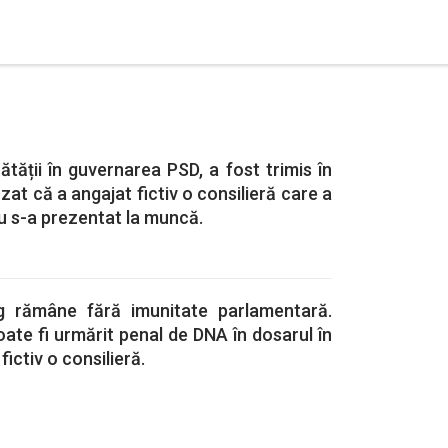
ătății în guvernarea PSD, a fost trimis în
zat că a angajat fictiv o consilieră care a
nu s-a prezentat la muncă.
g rămâne fără imunitate parlamentară.
oate fi urmărit penal de DNA în dosarul în
ictiv o consilieră.