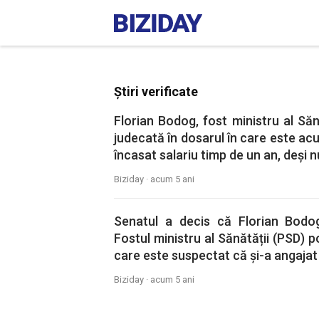
Știri verificate
Florian Bodog, fost ministru al Săn
judecată în dosarul în care este acu
încasat salariu timp de un an, deși 
Biziday ·
acum 5 ani
Senatul a decis că Florian Bodo
Fostul ministru al Sănătății (PSD) p
care este suspectat că și-a angajat f
Biziday ·
acum 5 ani